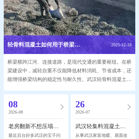
轻骨料混凝土如何用于桥梁工程达到减轻自重的效果？
2025-12-18
桥梁横跨江河、连接道路，是现代交通的重要枢纽。在桥
梁建设中，减轻自重不仅能降低材料消耗、节省成本，还
能增强桥梁结构的稳定性与耐久性。武汉轻骨料混凝土作
为一种特殊建筑材料，凭借自身特性，为桥梁 “瘦身” 提
供了新的解决思路。那么，它究竟如何应用于桥梁工程以
08
26
减轻自重呢? 要了解轻骨料混凝土在桥梁工程中的减重作
2026-08
2026-07
用，首先得明白它的特性。与普通混凝土不同，轻骨料混
凝土采用轻骨料替代部分或全部普通骨料，如陶粒
老房翻新不想压塌楼板？选对回填材料是关键！
武汉轻集料混凝土生产厂家｜回填施工如何避开配比误区
最近后台好多武汉的宝子问
从事武汉家装地暖、屋面改