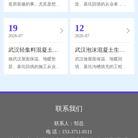
老房装修的事。尤其是想在
造、基坑回填的从业者，常
卫生间或者阳台做点小改
会接触轻集料混凝土。不少
动，怕什么？当然是楼板承
施工团队只看重材料单价，
19
12
重！传统回填材料太重，稍
忽略配比差异，完工后出现
有不慎就可能超出设计荷
空鼓、沉降、保温不达标的
2026-07
2026-07
载。别慌，现在装修圈懂行
问题。想要稳定施工效果，
武汉轻集料混凝土｜屋面地暖回填选材干货，土建人必看
武汉泡沫混凝土生产厂家｜轻质土建材料选型施工全干货
的都在用一种“黑科技”材
学会甄别武汉轻集料混凝土
料。今天就用大白话跟大家
生产厂家的配套能力尤为关
做武汉屋面保温、地暖垫
武汉做屋面保温、地暖回
聊聊，怎么挑靠谱的轻骨料
键，今天结合本地气候，分
层、基坑回填的施工从业
填、基坑沟槽填充的工程同
混凝土，以及为什么武汉轻
享容易被忽略的实操干货。
者，大多接触过轻集料混凝
行，基本都会接触泡沫混凝
骨料混凝土生产厂家成了我
轻集料混凝土依靠轻质骨料
土，很多新手分不清它和普
土这种新型轻质建材。很多
的选择供应商。首先，为啥
与胶凝材料混合成型，自重
通混凝土的区别，施工选材
人分不清它和普通混凝土的
老房/loft用轻骨料？普通混
远低于普通混凝土，优势集
频繁踩坑，今天结合本地梅
差异，选购、施工频繁踩
凝土容重动辄2400kg/m³，而
中在保温、减重、自流回填
雨季潮湿软土地质，分享一
坑，今天结合武汉多雨软土
联系我们
轻骨料混凝土能做到1400k
三大方向。但市面上配方区
线实操经验，聊聊武汉轻集
地质，结合一线实操经验，
分很大，保温型、
料混凝土完整应用知识，纯
完整拆解选材标准、适用场
联系人：邹总
干货无营销。轻集料混凝土
景、施工养护要点，顺带讲
电 话：153-3711-9111
依靠轻质骨料搭配胶凝材料
清挑选靠谱武汉泡沫混凝土