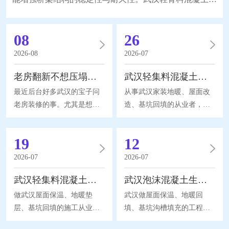
为一种特殊建筑材料，凭借自身特性，为桥梁 “瘦身” 提
供了新的解决思路。那么，它究竟如何应用于桥梁工程以
08
26
减轻自重呢? 要了解轻骨料混凝土在桥梁工程中的减重作
2026-08
2026-07
用，首先得明白它的特性。与普通混凝土不同，轻骨料混
凝土采用轻骨料替代部分或全部普通骨料，如陶粒
老房翻新不想压塌楼板？选对回填材料是关键！
武汉轻集料混凝土生产厂家｜回填施工如何避开配比误区
最近后台好多武汉的宝子问
从事武汉家装地暖、屋面改
老房装修的事。尤其是想在
造、基坑回填的从业者，常
卫生间或者阳台做点小改
会接触轻集料混凝土。不少
动，怕什么？当然是楼板承
施工团队只看重材料单价，
19
12
重！传统回填材料太重，稍
忽略配比差异，完工后出现
有不慎就可能超出设计荷
空鼓、沉降、保温不达标的
2026-07
2026-07
载。别慌，现在装修圈懂行
问题。想要稳定施工效果，
武汉轻集料混凝土｜屋面地暖回填选材干货，土建人必看
武汉泡沫混凝土生产厂家｜轻质土建材料选型施工全干货
的都在用一种“黑科技”材
学会甄别武汉轻集料混凝土
料。今天就用大白话跟大家
生产厂家的配套能力尤为关
做武汉屋面保温、地暖垫
武汉做屋面保温、地暖回
聊聊，怎么挑靠谱的轻骨料
键，今天结合本地气候，分
层、基坑回填的施工从业
填、基坑沟槽填充的工程同
混凝土，以及为什么武汉轻
享容易被忽略的实操干货。
者，大多接触过轻集料混凝
行，基本都会接触泡沫混凝