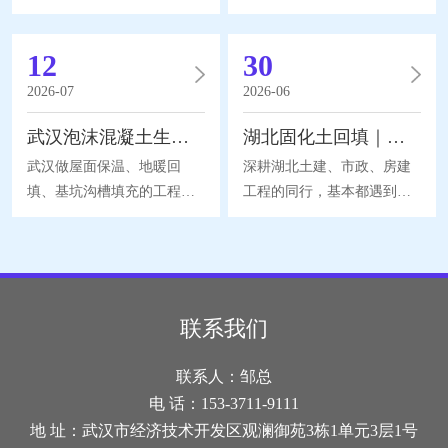
会接触轻集料混凝土。不少
者，大多接触过轻集料混凝
施工团队只看重材料单价，
土，很多新手分不清它和普
12
30
忽略配比差异，完工后出现
通混凝土的区别，施工选材
空鼓、沉降、保温不达标的
频繁踩坑，今天结合本地梅
2026-07
2026-06
问题。想要稳定施工效果，
雨季潮湿软土地质，分享一
武汉泡沫混凝土生产厂家｜轻质土建材料选型施工全干货
湖北固化土回填｜基坑沟槽绿色回填工艺，工程人干货分享
学会甄别武汉轻集料混凝土
线实操经验，聊聊武汉轻集
生产厂家的配套能力尤为关
料混凝土完整应用知识，纯
武汉做屋面保温、地暖回
深耕湖北土建、市政、房建
键，今天结合本地气候，分
干货无营销。轻集料混凝土
填、基坑沟槽填充的工程同
工程的同行，基本都遇到过
享容易被忽略的实操干货。
依靠轻质骨料搭配胶凝材料
行，基本都会接触泡沫混凝
基坑肥槽、地下管线沟槽回
轻集料混凝土依靠轻质骨料
成型，内部存在大量微孔，
土这种新型轻质建材。很多
填难题。传统素土、灰土回
与胶凝材料混合成型，自重
整体自重远低于常规混凝
人分不清它和普通混凝土的
填受作业空间限制，窄沟槽
远低于普通混凝土，优势集
土，能大幅降低建筑整体荷
差异，选购、施工频繁踩
无法分层碾压，后期易沉
中在保温、减重、自流回填
载，高层屋面、老旧房屋改
坑，今天结合武汉多雨软土
降、渗水返工，而湖北固化
联系我们
三大方向。但市面上配方区
造不用额外加固梁柱地基，
地质，结合一线实操经验，
土回填凭借就地取材、自密
分很大，保温型、
节省大量施工成本。多孔
完整拆解选材标准、适用场
实免夯实的优势，成为省内
联系人：邹总
景、施工养护要点，顺带讲
主流绿色回填工艺，结合湖
电 话：153-3711-9111
清挑选靠谱武汉泡沫混凝土
北多雨软土地质，完整拆解
地 址：武汉市经济技术开发区观澜御苑3栋1单元3层1号
生产厂家的判断思路，全篇
施工、选型、避坑全知识