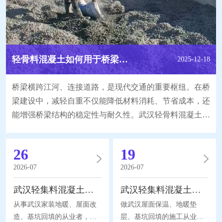
轻骨料混凝土如何用于桥梁工程达到减轻自重的效果？
2025-12-18
桥梁横跨江河、连接道路，是现代交通的重要枢纽。在桥
梁建设中，减轻自重不仅能降低材料消耗、节省成本，还
能增强桥梁结构的稳定性与耐久性。武汉轻骨料混凝土作
为一种特殊建筑材料，凭借自身特性，为桥梁 “瘦身” 提
供了新的解决思路。那么，它究竟如何应用于桥梁工程以
26
19
减轻自重呢? 要了解轻骨料混凝土在桥梁工程中的减重作
2026-07
2026-07
用，首先得明白它的特性。与普通混凝土不同，轻骨料混
凝土采用轻骨料替代部分或全部普通骨料，如陶粒
武汉轻集料混凝土生产厂家｜回填施工如何避开配比误区
武汉轻集料混凝土｜屋面地暖回填选材干货，土建人必看
从事武汉家装地暖、屋面改
做武汉屋面保温、地暖垫
造、基坑回填的从业者，常
层、基坑回填的施工从业